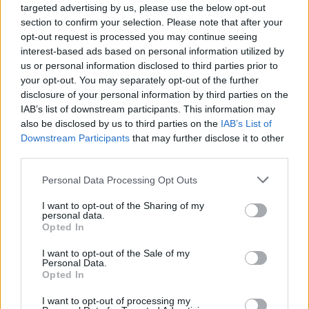
targeted advertising by us, please use the below opt-out
Scopri i diversi tipi di Titoli di Stato e le loro
section to confirm your selection. Please note that after your
caratteristiche
opt-out request is processed you may continue seeing
Esplora le diverse tipologie di Titoli di Stato offerti dal Ministero
interest-based ads based on personal information utilized by
dell’Economia e delle Finanze e scopri come investire in modo sicuro…
us or personal information disclosed to third parties prior to
your opt-out. You may separately opt-out of the further
Francesca Spadaro · 1 Ago 2026
disclosure of your personal information by third parties on the
IAB’s list of downstream participants. This information may
INVESTIMENTI
also be disclosed by us to third parties on the
IAB’s List of
Downstream Participants
that may further disclose it to other
third parties.
Please note that this website/app uses one or more Google
Personal Data Processing Opt Outs
services and may gather and store information including but
not limited to your visit or usage behaviour. You may click to
I want to opt-out of the Sharing of my
personal data.
grant or deny consent to Google and its third-party tags to
Opted In
use your data for below specified purposes in below Google
consent section.
I want to opt-out of the Sale of my
Personal Data.
Opted In
Confronto tra ETF e fondi comuni: vantaggi,
I want to opt-out of processing my