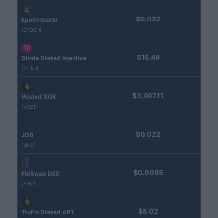
$0.032
Epoch Island
(EPOCH)
$16.49
Stride Staked Injective
(STINJ)
$3,407.11
Vested XOR
(VXOR)
$0.022
JDB
(JDB)
$0.0085
FibSwap DEX
(FIBO)
$8.02
TruFin Staked APT