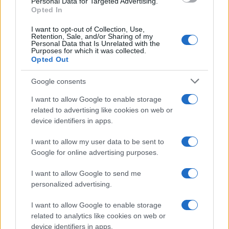
Personal Data for Targeted Advertising.
rischi e come decidere
Opted In
ETF e fondi comuni sono due strumenti di investimento diffusi, ma con
I want to opt-out of Collection, Use,
caratteristiche diverse. Scopri come funzionano e quali sono i pro…
Retention, Sale, and/or Sharing of my
Personal Data that Is Unrelated with the
Francesca Spadaro · 1 Ago 2026
Purposes for which it was collected.
Opted Out
Google consents
I want to allow Google to enable storage
related to advertising like cookies on web or
device identifiers in apps.
I want to allow my user data to be sent to
Google for online advertising purposes.
I want to allow Google to send me
personalized advertising.
I want to allow Google to enable storage
related to analytics like cookies on web or
←
1
2
3
4
5
…
36
→
device identifiers in apps.