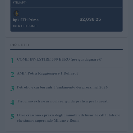
(TRUAPT)
$2,036.25
kpk ETH Prime
(KPK ETH PRIME)
PIÙ LETTI
1
COME INVESTIRE 500 EURO (per guadagnare)?
2
AMP: Potrà Raggiungere 1 Dollaro?
3
Petrolio e carburanti: l’andamento dei prezzi nel 2026
4
Tirocinio extra-curriculare: guida pratica per laureati
5
Dove crescono i prezzi degli immobili di lusso: le città italiane
che stanno superando Milano e Roma