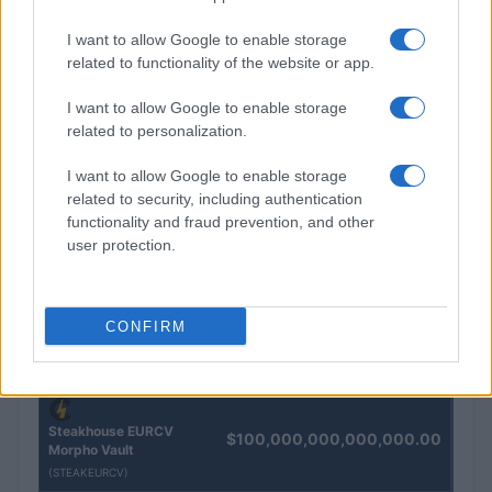
I want to allow Google to enable storage
related to functionality of the website or app.
I want to allow Google to enable storage
QUOTAZIONI CRYPTO
related to personalization.
Nome
Prezzo
I want to allow Google to enable storage
related to security, including authentication
functionality and fraud prevention, and other
Eureka Bridged PAX
$4,187.30
Gold (Terra
user protection.
(PAXG)
CONFIRM
Kinza Babylon Staked
$83,270.00
BTC
(KBTC)
Steakhouse EURCV
$100,000,000,000,000.00
Morpho Vault
(STEAKEURCV)