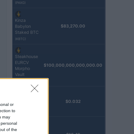
(PAXG)
Kinza
$83,270.00
Babylon
Staked BTC
(KBTC)
Steakhouse
EURCV
$100,000,000,000,000.00
Morpho
Vault
(STEAKEURCV)
Epoch
$0.032
sonal or
Island
ection to
(EPOCH)
ou may
 personal
Stride
out of the