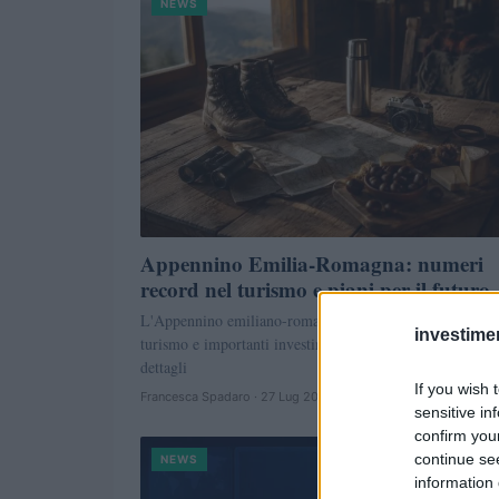
NEWS
Appennino Emilia-Romagna: numeri
record nel turismo e piani per il futuro
L'Appennino emiliano-romagnolo registra numeri record
investime
turismo e importanti investimenti per il futuro. Scopri i
dettagli
If you wish 
Francesca Spadaro · 27 Lug 2026
sensitive in
confirm you
continue se
NEWS
information 