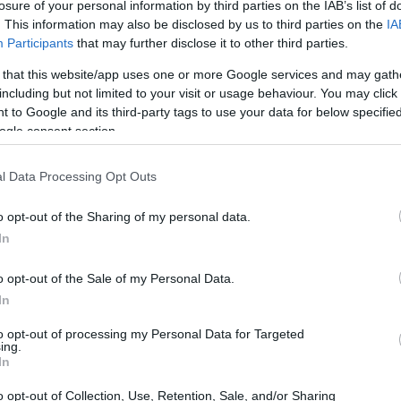
losure of your personal information by third parties on the IAB’s list of
. This information may also be disclosed by us to third parties on the
IA
Participants
that may further disclose it to other third parties.
 that this website/app uses one or more Google services and may gath
including but not limited to your visit or usage behaviour. You may click 
 to Google and its third-party tags to use your data for below specifi
ogle consent section.
Petrolio in rialzo, Brent a 86,99 USD
l Data Processing Opt Outs
(+2,33%)
o opt-out of the Sharing of my personal data.
Brent a 86,99 USD (+2,33%), WTI a 84,38 USD (+1,14%).
In
7
Le materie prime riprendono slancio secondo U.S. Energy
Information Administration
o opt-out of the Sale of my Personal Data.
Andrea Innocenti · 24 Lug 2026
In
to opt-out of processing my Personal Data for Targeted
ing.
In
o opt-out of Collection, Use, Retention, Sale, and/or Sharing