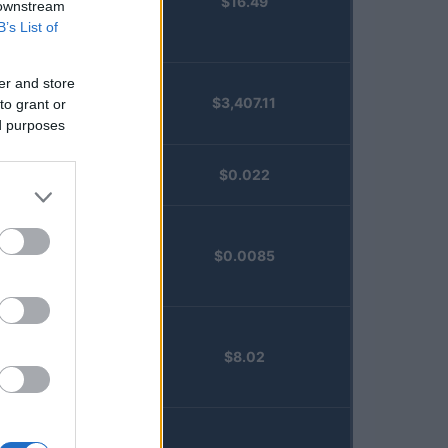
$16.49
Staked
 downstream
Injective
B’s List of
(STINJ)
er and store
$3,407.11
to grant or
Vested XOR
ed purposes
(VXOR)
JDB
$0.022
(JDB)
FibSwap
$0.0085
DEX
(FIBO)
TruFin
$8.02
Staked APT
(TRUAPT)