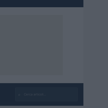
⌕
Cerca