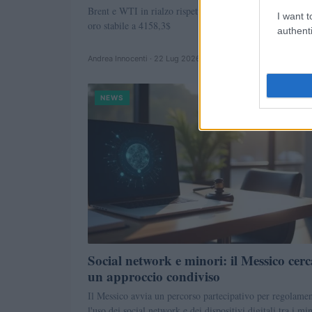
Brent e WTI in rialzo rispettivamente del 9,79% e 9,32
I want t
oro stabile a 4158,3$
authenti
Andrea Innocenti · 22 Lug 2026
NEWS
Social network e minori: il Messico cerc
un approccio condiviso
Il Messico avvia un percorso partecipativo per regolamen
l'uso dei social network e dei dispositivi digitali tra i min