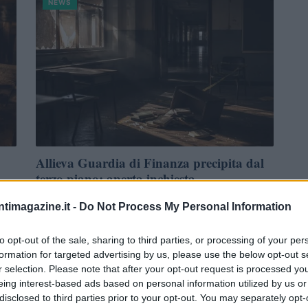
NEWS
Allieva Guardia di Finanza precipita dal
terzo piano: aperta inchiesta
 nel
Una giovane allieva della Guardia di Finanza ha perso la vita
ntimagazine.it -
Do Not Process My Personal Information
dopo essere caduta dal terzo piano della sua camera a
Coppito.…
to opt-out of the sale, sharing to third parties, or processing of your per
Edoardo Marchesi · 27 Lug 2026
formation for targeted advertising by us, please use the below opt-out s
r selection. Please note that after your opt-out request is processed y
eing interest-based ads based on personal information utilized by us or
NEWS
disclosed to third parties prior to your opt-out. You may separately opt-