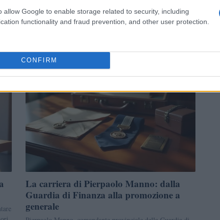
%,
Tre nuove nomine ai vertici delle Compagnie della Guardia
o allow Google to enable storage related to security, including
di Finanza: ecco chi sono i nuovi ufficiali e quali saranno le
cation functionality and fraud prevention, and other user protection.
loro…
Francesca Galli · 22 Lug 2026
CONFIRM
NEWS
a
La carriera di Pierpaolo Manno: dalla
Guardia di Finanza alla promozione a
generale
tare
ori,
Pierpaolo Manno, comandante provinciale della Guardia di