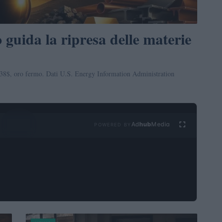
o guida la ripresa delle materie
4,38$, oro fermo. Dati U.S. Energy Information Administration
Ad
hub
Media
POWERED BY