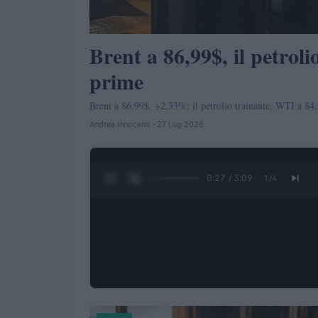
Brent a 86,99$, il petroli
prime
Brent a 86,99$, +2,33%: il petrolio trainante, WTI a 8
Andrea Innocenti · 27 Lug 2026
0:28 / 3:09
1
/
4